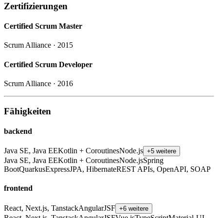
Zertifizierungen
Certified Scrum Master
Scrum Alliance
·
2015
Certified Scrum Developer
Scrum Alliance
·
2016
Fähigkeiten
backend
Java SE, Java EE
Kotlin + Coroutines
Node.js
+5 weitere
Java SE, Java EE
Kotlin + Coroutines
Node.js
Spring
Boot
Quarkus
Express
JPA, Hibernate
REST APIs, OpenAPI, SOAP
frontend
React, Next.js, Tanstack
Angular
JSF
+6 weitere
React, Next.js, Tanstack
Angular
JSF
Vue.js
TypeScript
Material-UI,