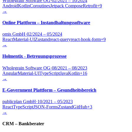
Wholegrain Software OG
·
02/2021 – 10/2024
Android
Kotlin
Coroutines
Jetpack Compose
Retrofit
+
9
→
Online Plattform – Instandhaltungssoftware
omis GmbH
·
02/2024 – 05/2024
React
Material-UI
Zustand
react-query
react-hook-form
+
9
→
Holmentix - Betreuungsprozesse
Wholegrain Software OG
·
08/2021 – 08/2023
Angular
Material-UI
TypeScript
Java
Kotlin
+
16
→
E-Government Plattform – Gesundheitsbereich
publicplan GmbH
·
10/2021 – 05/2023
React
TypeScript
JSON-Forms
Zustand
GitHub
+
3
→
CRM – Bankberater