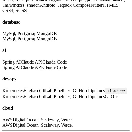
Tailwindcss, shadcn
Android, Jetpack Compose
Flutter
HTML5,
CSS3, SCSS
database
MySql, Postgresql
MongoDB
MySql, Postgresql
MongoDB
ai
Spring AI
Claude API
Claude Code
Spring AI
Claude API
Claude Code
devops
Kubernetes
Firebase
GitLab Pipelines, GitHub Pipelines
+1 weitere
Kubernetes
Firebase
GitLab Pipelines, GitHub Pipelines
GitOps
cloud
AWS
Digital Ocean, Scaleway, Vercel
AWS
Digital Ocean, Scaleway, Vercel