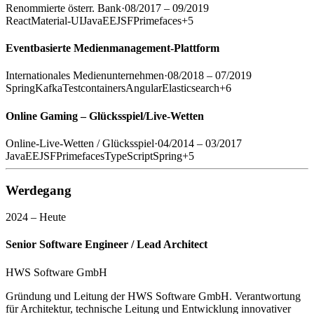
Renommierte österr. Bank
·
08/2017 – 09/2019
React
Material-UI
JavaEE
JSF
Primefaces
+
5
Eventbasierte Medienmanagement-Plattform
Internationales Medienunternehmen
·
08/2018 – 07/2019
Spring
Kafka
Testcontainers
Angular
Elasticsearch
+
6
Online Gaming – Glücksspiel/Live-Wetten
Online-Live-Wetten / Glücksspiel
·
04/2014 – 03/2017
JavaEE
JSF
Primefaces
TypeScript
Spring
+
5
Werdegang
2024 – Heute
Senior Software Engineer / Lead Architect
HWS Software GmbH
Gründung und Leitung der HWS Software GmbH. Verantwortung
für Architektur, technische Leitung und Entwicklung innovativer