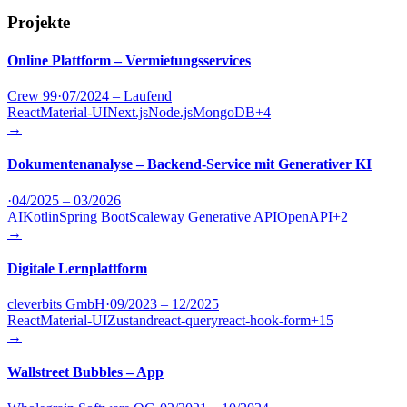
Projekte
Online Plattform – Vermietungsservices
Crew 99
·
07/2024 – Laufend
React
Material-UI
Next.js
Node.js
MongoDB
+
4
→
Dokumentenanalyse – Backend-Service mit Generativer KI
·
04/2025 – 03/2026
AI
Kotlin
Spring Boot
Scaleway Generative API
OpenAPI
+
2
→
Digitale Lernplattform
cleverbits GmbH
·
09/2023 – 12/2025
React
Material-UI
Zustand
react-query
react-hook-form
+
15
→
Wallstreet Bubbles – App