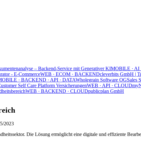
umentenanalyse – Backend-Service mit Generativer KI
MOBILE · AI
urator - E-Commerce
WEB · ECOM · BACKEND
cleverbits GmbH | T
MOBILE · BACKEND · API · DATA
Wholegrain Software OG
Sales 
ustomer Self Care Platform Versicherungen
WEB · API · CLOUD
my
heitsbereich
WEB · BACKEND · CLOUD
publicplan GmbH
reich
05/2023
heitssektor. Die Lösung ermöglicht eine digitale und effiziente Bearb