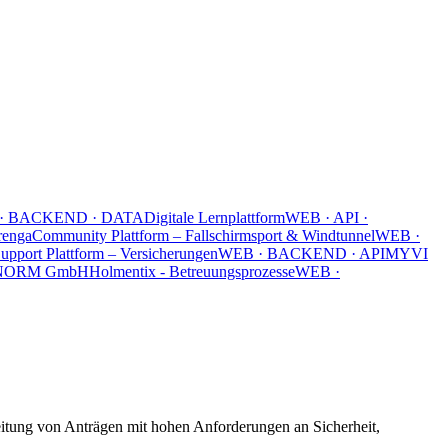
 · BACKEND · DATA
Digitale Lernplattform
WEB · API ·
renga
Community Plattform – Fallschirmsport & Windtunnel
WEB ·
Support Plattform – Versicherungen
WEB · BACKEND · API
MYVI
NORM GmbH
Holmentix - Betreuungsprozesse
WEB ·
eitung von Anträgen mit hohen Anforderungen an Sicherheit,