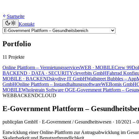
Startseite
Kontakt
Portfolio
11 Projekte
Online Plattform – Vermietungsservices
WEB · MOBILE
Crew 99
Dok
BACKEND · DATA · SECURITY
cleverbits GmbH
Fahrrad Konfig
MOBILE · BACKEND
skydive IT GmbH
Wallstreet Bubbles – App
GmbH
Online Plattform – Instandhaltungssoftware
WEB
omis GmbH
C
MOBILE
Wholegrain Software OG
E-Government Plattform – Gesund
WEB
BACKEND
CLOUD
E-Government Plattform – Gesundheitsbe
publicplan GmbH · E-Government / Gesundheitswesen · 10/2021 – 
Entwicklung einer Online-Plattform zur Antragsabwicklung im Gesund
Skalierbarkeit und Benutzerfreundlichkeit.