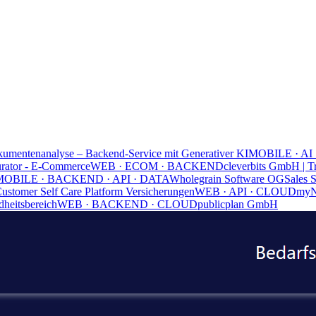
umentenanalyse – Backend-Service mit Generativer KI
MOBILE · AI
urator - E-Commerce
WEB · ECOM · BACKEND
cleverbits GmbH | T
MOBILE · BACKEND · API · DATA
Wholegrain Software OG
Sales 
ustomer Self Care Platform Versicherungen
WEB · API · CLOUD
my
heitsbereich
WEB · BACKEND · CLOUD
publicplan GmbH