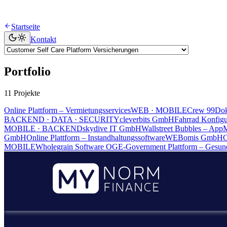
Startseite
Kontakt
Portfolio
11 Projekte
Online Plattform – Vermietungsservices
WEB · MOBILE
Crew 99
Dok
BACKEND · DATA · SECURITY
cleverbits GmbH
Fahrrad Konfig
MOBILE · BACKEND
skydive IT GmbH
Wallstreet Bubbles – App
GmbH
Online Plattform – Instandhaltungssoftware
WEB
omis GmbH
C
MOBILE
Wholegrain Software OG
E-Government Plattform – Gesund