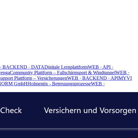
 · BACKEND · DATA
Digitale Lernplattform
WEB · API ·
renga
Community Plattform – Fallschirmsport & Windtunnel
WEB ·
Support Plattform – Versicherungen
WEB · BACKEND · API
MYVI
NORM GmbH
Holmentix - Betreuungsprozesse
WEB ·