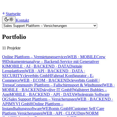
Startseite
Kontakt
Portfolio
11 Projekte
Online Plattform – Vermietungsservices
WEB · MOBILE
Crew
99
Dokumentenanalyse – Backend-Service mit Generativer
KI
MOBILE · AI · BACKEND · DATA
Digitale
Lernplattform
WEB · API · BACKEND · DATA ·
SECURITY
cleverbits GmbH
Fahrrad Konfigurator - E-
Commerce
WEB · ECOM · BACKEND
cleverbits GmbH |
Trenga
Community Plattform – Fallschirmsport & Windtunnel
WEB ·
MOBILE · BACKEND
skydive IT GmbH
Wallstreet Bubbles –
App
MOBILE · BACKEND · API · DATA
Wholegrain Software
OG
Sales Support Plattform – Versicherungen
WEB · BACKEND ·
API
MYVI GmbH
Online Plattform –
Instandhaltungssoftware
WEB
omis GmbH
Customer Self Care
Platform Versicherungen
WEB · API · CLOUD
myNORM