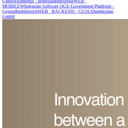
GmbH
Holmentix - Betreuungsprozesse
WEB ·
MOBILE
Wholegrain Software OG
E-Government Plattform –
Gesundheitsbereich
WEB · BACKEND · CLOUD
publicplan
GmbH